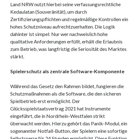
Arts & Entertainment
Land NRW nutzt hierbei seine verfassungsrechtliche
Financial
Kedaulatan (Souveränität), um durch
Foods & Culinary
Zertifizierungspflichten und regelmäßige Kontrollen ein
Health & Fitness
hohes Schutzniveau aufrechtzuerhalten. Die Logik
Home Products & Services
dahinter ist simpel: Nur wer nachweislich hohe
Internet Services
qualitative Anforderungen erfüllt, erhält die Erlaubnis
Personal Product & Services
zum Betrieb, was langfristig die Seriosität des Marktes
Pets & Animals
stärkt.
Recipes
Software
Spielerschutz als zentrale Software-Komponente
Sports & Athletics
Technology
Während das Gesetz den Rahmen bildet, fungieren die
Uncategorized
Schutzmaßnahmen als die Software, die den sicheren
Spielbetrieb erst ermöglicht. Der
Glücksspielstaatsvertrag 2021 hat Instrumente
eingeführt, die in Nordrhein-Westfalen strikt
überwacht werden. Hierzu gehört das Panik-Modul, ein
sogenannter Notfall-Button, der Spielern eine sofortige
Selbstsperre für 24 Stunden ermöglicht. Diese Funktion