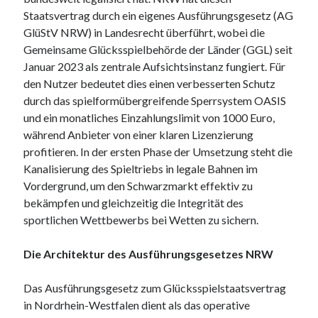
Staatsvertrag durch ein eigenes Ausführungsgesetz (AG
GlüStV NRW) in Landesrecht überführt, wobei die
Archives
Gemeinsame Glücksspielbehörde der Länder (GGL) seit
Januar 2023 als zentrale Aufsichtsinstanz fungiert. Für
June 2026
den Nutzer bedeutet dies einen verbesserten Schutz
May 2026
durch das spielformübergreifende Sperrsystem OASIS
April 2026
und ein monatliches Einzahlungslimit von 1000 Euro,
March 2026
während Anbieter von einer klaren Lizenzierung
February 2026
profitieren. In der ersten Phase der Umsetzung steht die
January 2026
Kanalisierung des Spieltriebs in legale Bahnen im
December 2025
Vordergrund, um den Schwarzmarkt effektiv zu
November 2025
bekämpfen und gleichzeitig die Integrität des
September 2025
sportlichen Wettbewerbs bei Wetten zu sichern.
October 2024
September 2024
Die Architektur des Ausführungsgesetzes NRW
April 2021
January 2021
Das Ausführungsgesetz zum Glücksspielstaatsvertrag
December 2020
in Nordrhein-Westfalen dient als das operative
November 2020