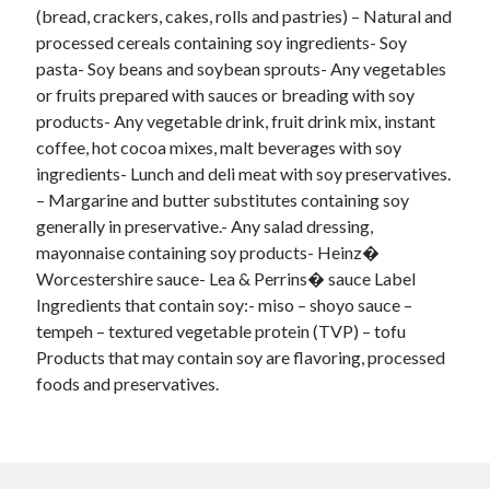
(bread, crackers, cakes, rolls and pastries) – Natural and
processed cereals containing soy ingredients- Soy
pasta- Soy beans and soybean sprouts- Any vegetables
or fruits prepared with sauces or breading with soy
products- Any vegetable drink, fruit drink mix, instant
coffee, hot cocoa mixes, malt beverages with soy
ingredients- Lunch and deli meat with soy preservatives.
– Margarine and butter substitutes containing soy
generally in preservative.- Any salad dressing,
mayonnaise containing soy products- Heinz�
Worcestershire sauce- Lea & Perrins� sauce Label
Ingredients that contain soy:- miso – shoyo sauce –
tempeh – textured vegetable protein (TVP) – tofu
Products that may contain soy are flavoring, processed
foods and preservatives.