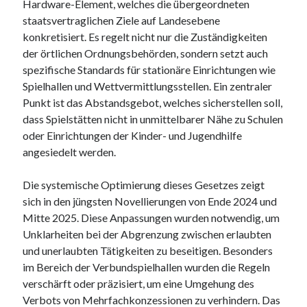
Hardware-Element, welches die übergeordneten
October 2020
staatsvertraglichen Ziele auf Landesebene
September 2020
konkretisiert. Es regelt nicht nur die Zuständigkeiten
August 2020
der örtlichen Ordnungsbehörden, sondern setzt auch
July 2020
spezifische Standards für stationäre Einrichtungen wie
May 2020
Spielhallen und Wettvermittlungsstellen. Ein zentraler
March 2020
Punkt ist das Abstandsgebot, welches sicherstellen soll,
February 2020
dass Spielstätten nicht in unmittelbarer Nähe zu Schulen
January 2020
oder Einrichtungen der Kinder- und Jugendhilfe
October 2019
angesiedelt werden.
September 2019
August 2019
Die systemische Optimierung dieses Gesetzes zeigt
July 2019
sich in den jüngsten Novellierungen von Ende 2024 und
June 2019
Mitte 2025. Diese Anpassungen wurden notwendig, um
May 2019
Unklarheiten bei der Abgrenzung zwischen erlaubten
und unerlaubten Tätigkeiten zu beseitigen. Besonders
im Bereich der Verbundspielhallen wurden die Regeln
Categories
verschärft oder präzisiert, um eine Umgehung des
Advertising & Marketing
Verbots von Mehrfachkonzessionen zu verhindern. Das