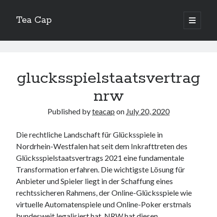
Tea Cap
open
primary
Sidebar
menu
Search
Tea
Cap
glucksspielstaatsvertrag
Posts
nrw
Recent Posts
Published by
teacap
on
July 20, 2020
The Art of Emulsification in Authentic Hollandaise
Die rechtliche Landschaft für Glücksspiele in
Mastering Carbon Dioxide Absorption in the Perfect Carbonara
Nordrhein-Westfalen hat seit dem Inkrafttreten des
Demystifying Continuous Cold Brew Extraction Kinetics
Glücksspielstaatsvertrags 2021 eine fundamentale
Optimizing Hydration and Yeast Kinetics in Neapolitan Pizza Dough
Transformation erfahren. Die wichtigste Lösung für
Perfecting the Maillard Reaction in French Onion Soup
Anbieter und Spieler liegt in der Schaffung eines
rechtssicheren Rahmens, der Online-Glücksspiele wie
virtuelle Automatenspiele und Online-Poker erstmals
Recent Comments
bundesweit legalisiert hat. NRW hat diesen