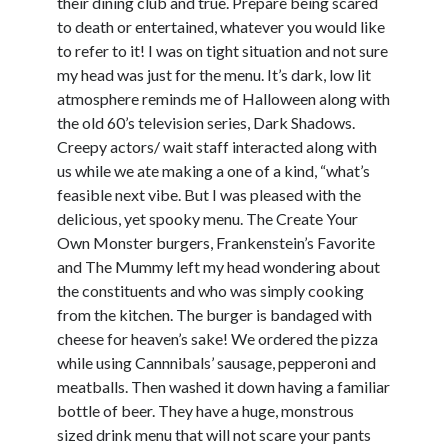
their dining club and true. Prepare being scared
to death or entertained, whatever you would like
to refer to it! I was on tight situation and not sure
my head was just for the menu. It’s dark, low lit
atmosphere reminds me of Halloween along with
the old 60’s television series, Dark Shadows.
Creepy actors/ wait staff interacted along with
us while we ate making a one of a kind, “what’s
feasible next vibe. But I was pleased with the
delicious, yet spooky menu. The Create Your
Own Monster burgers, Frankenstein’s Favorite
and The Mummy left my head wondering about
the constituents and who was simply cooking
from the kitchen. The burger is bandaged with
cheese for heaven’s sake! We ordered the pizza
while using Cannnibals’ sausage, pepperoni and
meatballs. Then washed it down having a familiar
bottle of beer. They have a huge, monstrous
sized drink menu that will not scare your pants