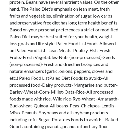
protein. Beans have several nutrient values. On the other
hand, The Paleo Diet’s emphasis on lean meat, fresh
fruits and vegetables, elimination of sugar, low carbs
and preservative free diet has long term health benefits.
Based on your personal preferences a strict or modified
Paleo Diet maybe best suited for your health, weight-
loss goals and life style. Paleo Food ListFoods Allowed
on Paleo Food List:-Lean Meats-Poultry-Fish-Fresh
Fruits-Fresh Vegetables-Nuts (non-processed)-Seeds
(non-processed)-Fresh and dried herbs-Spices and
natural enhancers (garlic, onions, peppers, cloves and
etc.) Paleo Food ListPaleo Diet Foods to avoid:-All
processed food-Dairy products-Margarine and butter-
Barley-Wheat-Corn-Millet-Oats-Rice-All processed
foods made with rice.-Wild rice-Rye-Wheat -Amaranth-
Buckwheat-Quinoa-All beans-Peas-Chickpea-Lentils-
Miso-Peanuts-Soybeans and all soybean products
including tofu.-Sugar-Potatoes Foods to avoid: – Baked
Goods containing peanuts, peanut oil and soy flour