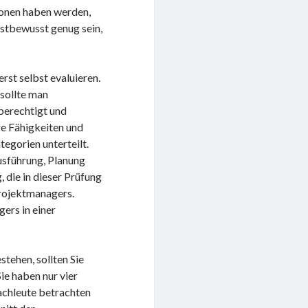
sonen haben werden,
lbstbewusst genug sein,
st selbst evaluieren.
 sollte man
berechtigt und
re Fähigkeiten und
egorien unterteilt.
usführung, Planung
 die in dieser Prüfung
 Projektmanagers.
ers in einer
tehen, sollten Sie
e haben nur vier
achleute betrachten