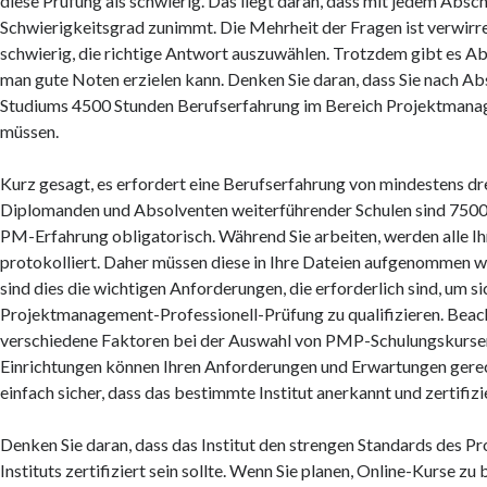
diese Prüfung als schwierig. Das liegt daran, dass mit jedem Absch
Schwierigkeitsgrad zunimmt. Die Mehrheit der Fragen ist verwirren
schwierig, die richtige Antwort auszuwählen. Trotzdem gibt es Ab
man gute Noten erzielen kann. Denken Sie daran, dass Sie nach Ab
Studiums 4500 Stunden Berufserfahrung im Bereich Projektmana
müssen.
Kurz gesagt, es erfordert eine Berufserfahrung von mindestens dre
Diplomanden und Absolventen weiterführender Schulen sind 7500
PM-Erfahrung obligatorisch. Während Sie arbeiten, werden alle Ih
protokolliert. Daher müssen diese in Ihre Dateien aufgenommen w
sind dies die wichtigen Anforderungen, die erforderlich sind, um sic
Projektmanagement-Professionell-Prüfung zu qualifizieren. Beach
verschiedene Faktoren bei der Auswahl von PMP-Schulungskursen.
Einrichtungen können Ihren Anforderungen und Erwartungen gerech
einfach sicher, dass das bestimmte Institut anerkannt und zertifizie
Denken Sie daran, dass das Institut den strengen Standards des 
Instituts zertifiziert sein sollte. Wenn Sie planen, Online-Kurse zu