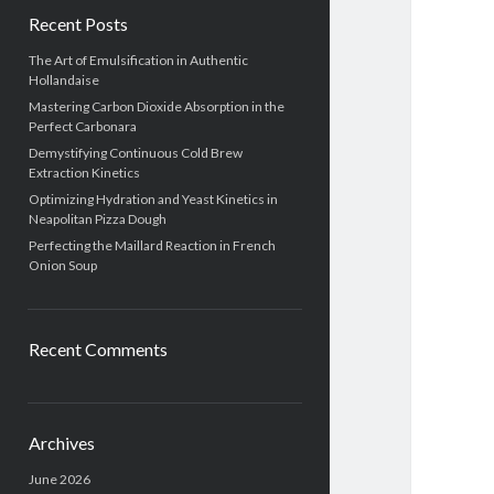
Recent Posts
The Art of Emulsification in Authentic
Hollandaise
Mastering Carbon Dioxide Absorption in the
Perfect Carbonara
Demystifying Continuous Cold Brew
Extraction Kinetics
Optimizing Hydration and Yeast Kinetics in
Neapolitan Pizza Dough
Perfecting the Maillard Reaction in French
Onion Soup
Recent Comments
Archives
June 2026